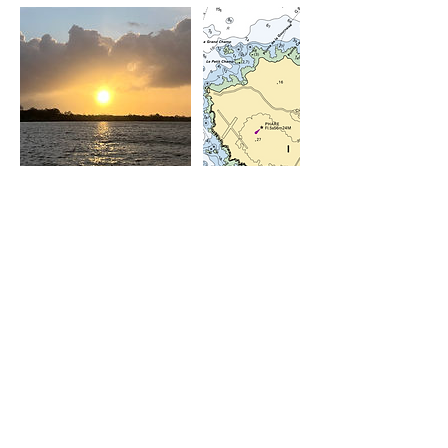
Politique d'annulation
Pour annuler ou reprogrammer merci de
nous contacter au moins 48 heures à
l'avance.
Cas particulier, en cas de vent force 6 sur
l'échelle de Beaufort, la navigation est
annulée et vous serez intégralement
remboursés sauf si vous souhaitez reporter
la navigation à un autre moment.