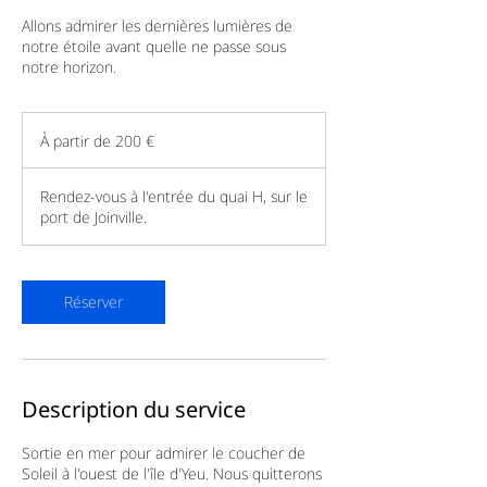
Allons admirer les dernières lumières de
notre étoile avant quelle ne passe sous
notre horizon.
À
partir
À partir de 200 €
de
200
euros
Rendez-vous à l'entrée du quai H, sur le
port de Joinville.
Réserver
Description du service
Sortie en mer pour admirer le coucher de
Soleil à l'ouest de l'île d'Yeu. Nous quitterons