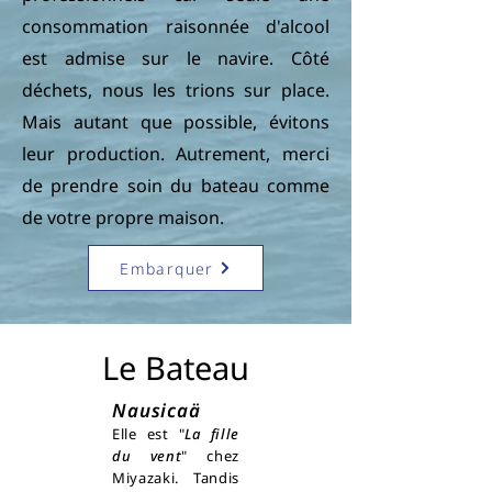
consommation raisonnée d'alcool
est admise sur le navire. Côté
déchets, nous les trions sur place.
Mais autant que possible, évitons
leur production. Autrement, merci
de prendre soin du bateau comme
de votre propre maison.
Embarquer
Le Bateau
Nausicaä
Elle est "
La fille
du vent
" chez
Miyazaki. Tandis